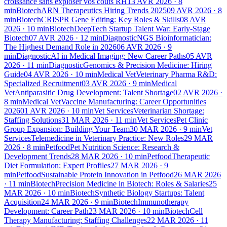
croissance sans exploser vos coûts RH
13 AVR 2026
·
8
min
Biotech
ARN Therapeutics Hiring Trends 2025
09 AVR 2026
·
8
min
Biotech
CRISPR Gene Editing: Key Roles & Skills
08 AVR
2026
·
10
min
Biotech
DeepTech Startup Talent War: Early-Stage
Biotech
07 AVR 2026
·
12
min
Diagnostic
NGS Bioinformatician:
The Highest Demand Role in 2026
06 AVR 2026
·
9
min
Diagnostic
AI in Medical Imaging: New Career Paths
05 AVR
2026
·
11
min
Diagnostic
Genomics & Precision Medicine: Hiring
Guide
04 AVR 2026
·
10
min
Medical Vet
Veterinary Pharma R&D:
Specialized Recruitment
03 AVR 2026
·
9
min
Medical
Vet
Antiparasitic Drug Development: Talent Shortage
02 AVR 2026
·
8
min
Medical Vet
Vaccine Manufacturing: Career Opportunities
2026
01 AVR 2026
·
10
min
Vet Services
Veterinarian Shortage:
Staffing Solutions
31 MAR 2026
·
11
min
Vet Services
Pet Clinic
Group Expansion: Building Your Team
30 MAR 2026
·
9
min
Vet
Services
Telemedicine in Veterinary Practice: New Roles
29 MAR
2026
·
8
min
Petfood
Pet Nutrition Science: Research &
Development Trends
28 MAR 2026
·
10
min
Petfood
Therapeutic
Diet Formulation: Expert Profiles
27 MAR 2026
·
9
min
Petfood
Sustainable Protein Innovation in Petfood
26 MAR 2026
·
11
min
Biotech
Precision Medicine in Biotech: Roles & Salaries
25
MAR 2026
·
10
min
Biotech
Synthetic Biology Startups: Talent
Acquisition
24 MAR 2026
·
9
min
Biotech
Immunotherapy
Development: Career Path
23 MAR 2026
·
10
min
Biotech
Cell
Therapy Manufacturing: Staffing Challenges
22 MAR 2026
·
11