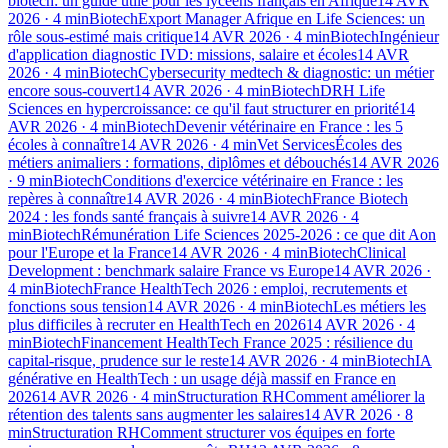
biotech: un guide utile pour les lycéens français en Afrique
14 AVR
2026
·
4
min
Biotech
Export Manager Afrique en Life Sciences: un
rôle sous-estimé mais critique
14 AVR 2026
·
4
min
Biotech
Ingénieur
d'application diagnostic IVD: missions, salaire et écoles
14 AVR
2026
·
4
min
Biotech
Cybersecurity medtech & diagnostic: un métier
encore sous-couvert
14 AVR 2026
·
4
min
Biotech
DRH Life
Sciences en hypercroissance: ce qu'il faut structurer en priorité
14
AVR 2026
·
4
min
Biotech
Devenir vétérinaire en France : les 5
écoles à connaître
14 AVR 2026
·
4
min
Vet Services
Écoles des
métiers animaliers : formations, diplômes et débouchés
14 AVR 2026
·
9
min
Biotech
Conditions d'exercice vétérinaire en France : les
repères à connaître
14 AVR 2026
·
4
min
Biotech
France Biotech
2024 : les fonds santé français à suivre
14 AVR 2026
·
4
min
Biotech
Rémunération Life Sciences 2025-2026 : ce que dit Aon
pour l'Europe et la France
14 AVR 2026
·
4
min
Biotech
Clinical
Development : benchmark salaire France vs Europe
14 AVR 2026
·
4
min
Biotech
France HealthTech 2026 : emploi, recrutements et
fonctions sous tension
14 AVR 2026
·
4
min
Biotech
Les métiers les
plus difficiles à recruter en HealthTech en 2026
14 AVR 2026
·
4
min
Biotech
Financement HealthTech France 2025 : résilience du
capital-risque, prudence sur le reste
14 AVR 2026
·
4
min
Biotech
IA
générative en HealthTech : un usage déjà massif en France en
2026
14 AVR 2026
·
4
min
Structuration RH
Comment améliorer la
rétention des talents sans augmenter les salaires
14 AVR 2026
·
8
min
Structuration RH
Comment structurer vos équipes en forte