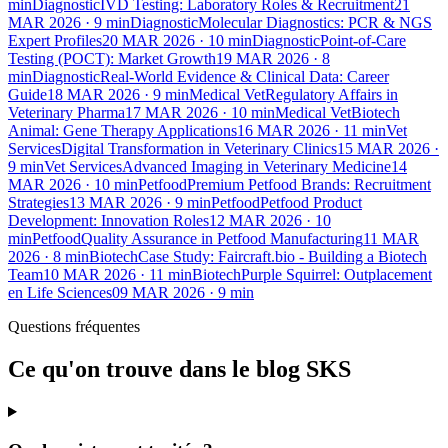
min
Diagnostic
IVD Testing: Laboratory Roles & Recruitment
21
MAR 2026
·
9
min
Diagnostic
Molecular Diagnostics: PCR & NGS
Expert Profiles
20 MAR 2026
·
10
min
Diagnostic
Point-of-Care
Testing (POCT): Market Growth
19 MAR 2026
·
8
min
Diagnostic
Real-World Evidence & Clinical Data: Career
Guide
18 MAR 2026
·
9
min
Medical Vet
Regulatory Affairs in
Veterinary Pharma
17 MAR 2026
·
10
min
Medical Vet
Biotech
Animal: Gene Therapy Applications
16 MAR 2026
·
11
min
Vet
Services
Digital Transformation in Veterinary Clinics
15 MAR 2026
·
9
min
Vet Services
Advanced Imaging in Veterinary Medicine
14
MAR 2026
·
10
min
Petfood
Premium Petfood Brands: Recruitment
Strategies
13 MAR 2026
·
9
min
Petfood
Petfood Product
Development: Innovation Roles
12 MAR 2026
·
10
min
Petfood
Quality Assurance in Petfood Manufacturing
11 MAR
2026
·
8
min
Biotech
Case Study: Faircraft.bio - Building a Biotech
Team
10 MAR 2026
·
11
min
Biotech
Purple Squirrel: Outplacement
en Life Sciences
09 MAR 2026
·
9
min
Questions fréquentes
Ce qu'on trouve dans le blog SKS