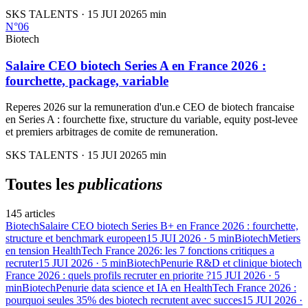
SKS TALENTS
·
15 JUI 2026
5
min
N°
06
Biotech
Salaire CEO biotech Series A en France 2026 :
fourchette, package, variable
Reperes 2026 sur la remuneration d'un.e CEO de biotech francaise
en Series A : fourchette fixe, structure du variable, equity post-levee
et premiers arbitrages de comite de remuneration.
SKS TALENTS
·
15 JUI 2026
5
min
Toutes les
publications
145
articles
Biotech
Salaire CEO biotech Series B+ en France 2026 : fourchette,
structure et benchmark europeen
15 JUI 2026
·
5
min
Biotech
Metiers
en tension HealthTech France 2026: les 7 fonctions critiques a
recruter
15 JUI 2026
·
5
min
Biotech
Penurie R&D et clinique biotech
France 2026 : quels profils recruter en priorite ?
15 JUI 2026
·
5
min
Biotech
Penurie data science et IA en HealthTech France 2026 :
pourquoi seules 35% des biotech recrutent avec succes
15 JUI 2026
·