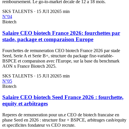
remboursement. Le go-to-market decale de 12 a 18 mois.
SKS TALENTS
·
15 JUI 2026
5
min
N°
04
Biotech
Salaire CEO biotech France 2026: fourchettes par
stade, package et comparaison Europe
Fourchettes de remuneration CEO biotech France 2026 par stade
Seed, Serie A et Serie B+, structure du package fixe-variable-
BSPCE et comparaison avec l'Europe, sur la base du benchmark
AON x France Biotech 2025.
SKS TALENTS
·
15 JUI 2026
5
min
N°
05
Biotech
Salaire CEO biotech Seed France 2026 : fourchette,
equity et arbitrages
Reperes de remuneration pour un.e CEO de biotech francaise en
phase Seed en 2026 : structure fixe + BSPCE, arbitrages cash/equity
et specificites fondateur vs CEO recrute.