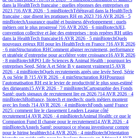
dans la HealthTech française : quelles réponses des entreprises en
2023 ?
16 AVR 2026
·
5
min
Biotech
Télétravail dans la HealthTech
française : que disent les pratiques RH en 2023 ?
16 AVR 2026
·
5
min
Biotech
Assurance qualité et business développement : quels
métiers ont le plus progressé ?
16 AVR 2026
·
6
min
Biotech
JEI,
convention collective et âge des entreprises : trois repères RH utiles
dans la HealthTech française
16 AVR 2026
·
5
min
Biotech
Quels
nouveaux enjeux RH pour les HealthTech en France ?
16 AVR 2026
·
6
min
Structuration RH
Comment aligner recrutement, performance
et stratégie d’entreprise pour accélérer votre croissance
16 AVR 2026
·
8
min
Biotech
RPO Life Sciences & Animal Health : pourquoi les
entreprises Seed, Série A et Série B y gagnent vraiment
15 AVR
2026
·
4
min
Biotech
Quels recrutements après une levée Seed, Série
A ou Série B ?
15 AVR 2026
·
4
min
Structuration RH
Pourquoi
l’automatisation RH est le levier de productivité le plus sous-estimé
des dirigeants
15 AVR 2026
·
7
min
Biotech
Cartographie des Fonds
Santé: quels signaux de recrutement lire en 2026 ?
14 AVR 2026
·
4
min
Biotech
Bpifrance, biotech et medtech: quels métiers montent
avec les fonds ?
14 AVR 2026
·
4
min
Biotech
Fonds santé France
2025: comment lire le classement Leaders League côté
recrutement
14 AVR 2026
·
4
min
Biotech
Animal Health: ce que le
Companion Fund II change pour le recrutement
14 AVR 2026
·
4
min
Biotech
Angels Santé: pourquoi ce réseau investisseur compte
pour le hiring healthtech
14 AVR 2026
·
4
min
Biotech
Orientation