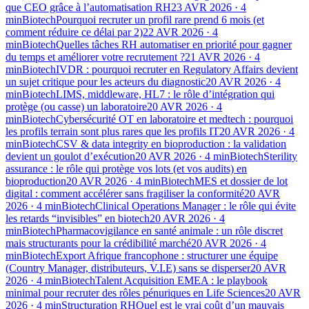
que CEO grâce à l’automatisation RH
23 AVR 2026
·
4
min
Biotech
Pourquoi recruter un profil rare prend 6 mois (et
comment réduire ce délai par 2)
22 AVR 2026
·
4
min
Biotech
Quelles tâches RH automatiser en priorité pour gagner
du temps et améliorer votre recrutement ?
21 AVR 2026
·
4
min
Biotech
IVDR : pourquoi recruter en Regulatory Affairs devient
un sujet critique pour les acteurs du diagnostic
20 AVR 2026
·
4
min
Biotech
LIMS, middleware, HL7 : le rôle d’intégration qui
protège (ou casse) un laboratoire
20 AVR 2026
·
4
min
Biotech
Cybersécurité OT en laboratoire et medtech : pourquoi
les profils terrain sont plus rares que les profils IT
20 AVR 2026
·
4
min
Biotech
CSV & data integrity en bioproduction : la validation
devient un goulot d’exécution
20 AVR 2026
·
4
min
Biotech
Sterility
assurance : le rôle qui protège vos lots (et vos audits) en
bioproduction
20 AVR 2026
·
4
min
Biotech
MES et dossier de lot
digital : comment accélérer sans fragiliser la conformité
20 AVR
2026
·
4
min
Biotech
Clinical Operations Manager : le rôle qui évite
les retards “invisibles” en biotech
20 AVR 2026
·
4
min
Biotech
Pharmacovigilance en santé animale : un rôle discret
mais structurants pour la crédibilité marché
20 AVR 2026
·
4
min
Biotech
Export Afrique francophone : structurer une équipe
(Country Manager, distributeurs, V.I.E) sans se disperser
20 AVR
2026
·
4
min
Biotech
Talent Acquisition EMEA : le playbook
minimal pour recruter des rôles pénuriques en Life Sciences
20 AVR
2026
·
4
min
Structuration RH
Quel est le vrai coût d’un mauvais