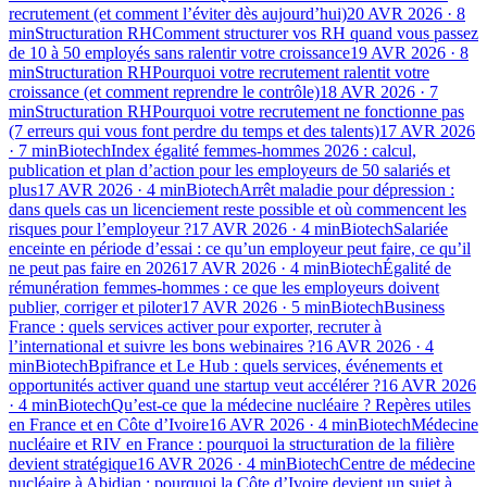
recrutement (et comment l’éviter dès aujourd’hui)
20 AVR 2026
·
8
min
Structuration RH
Comment structurer vos RH quand vous passez
de 10 à 50 employés sans ralentir votre croissance
19 AVR 2026
·
8
min
Structuration RH
Pourquoi votre recrutement ralentit votre
croissance (et comment reprendre le contrôle)
18 AVR 2026
·
7
min
Structuration RH
Pourquoi votre recrutement ne fonctionne pas
(7 erreurs qui vous font perdre du temps et des talents)
17 AVR 2026
·
7
min
Biotech
Index égalité femmes-hommes 2026 : calcul,
publication et plan d’action pour les employeurs de 50 salariés et
plus
17 AVR 2026
·
4
min
Biotech
Arrêt maladie pour dépression :
dans quels cas un licenciement reste possible et où commencent les
risques pour l’employeur ?
17 AVR 2026
·
4
min
Biotech
Salariée
enceinte en période d’essai : ce qu’un employeur peut faire, ce qu’il
ne peut pas faire en 2026
17 AVR 2026
·
4
min
Biotech
Égalité de
rémunération femmes-hommes : ce que les employeurs doivent
publier, corriger et piloter
17 AVR 2026
·
5
min
Biotech
Business
France : quels services activer pour exporter, recruter à
l’international et suivre les bons webinaires ?
16 AVR 2026
·
4
min
Biotech
Bpifrance et Le Hub : quels services, événements et
opportunités activer quand une startup veut accélérer ?
16 AVR 2026
·
4
min
Biotech
Qu’est-ce que la médecine nucléaire ? Repères utiles
en France et en Côte d’Ivoire
16 AVR 2026
·
4
min
Biotech
Médecine
nucléaire et RIV en France : pourquoi la structuration de la filière
devient stratégique
16 AVR 2026
·
4
min
Biotech
Centre de médecine
nucléaire à Abidjan : pourquoi la Côte d’Ivoire devient un sujet à