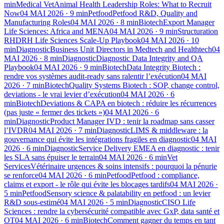
min
Medical Vet
Animal Health Leadership Roles: What to Recruit
Now
04 MAI 2026
·
9
min
Petfood
Petfood R&D, Quality and
Manufacturing Roles
04 MAI 2026
·
8
min
Biotech
Export Manager
Life Sciences: Africa and MENA
04 MAI 2026
·
9
min
Structuration
RH
DRH Life Sciences Scale-Up Playbook
04 MAI 2026
·
10
min
Diagnostic
Business Unit Directors in Medtech and Healthtech
04
MAI 2026
·
8
min
Diagnostic
Diagnostic Data Integrity and QA
Playbook
04 MAI 2026
·
9
min
Biotech
Data Integrity Biotech :
rendre vos systèmes audit-ready sans ralentir l’exécution
04 MAI
2026
·
7
min
Biotech
Quality Systems Biotech : SOP, change control,
deviations - le vrai levier d’exécution
04 MAI 2026
·
6
min
Biotech
Deviations & CAPA en biotech : réduire les récurrences
(pas juste « fermer des tickets »)
04 MAI 2026
·
6
min
Diagnostic
Product Manager IVD : tenir la roadmap sans casser
l’IVDR
04 MAI 2026
·
7
min
Diagnostic
LIMS & middleware : la
gouvernance qui évite les intégrations fragiles en diagnostic
04 MAI
2026
·
6
min
Diagnostic
Service Delivery EMEA en diagnostic : tenir
les SLA sans épuiser le terrain
04 MAI 2026
·
6
min
Vet
Services
Vétérinaire urgences & soins intensifs : pourquoi la pénurie
se renforce
04 MAI 2026
·
6
min
Petfood
Petfood : compliance,
claims et export - le rôle qui évite les blocages tardifs
04 MAI 2026
·
5
min
Petfood
Sensory science & palatability en petfood : un levier
R&D sous-estimé
04 MAI 2026
·
5
min
Diagnostic
CISO Life
Sciences : rendre la cybersécurité compatible avec GxP, data santé et
OT
04 MAI 2026
·
6
min
Biotech
Comment gagner du temps en tant