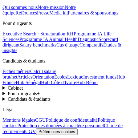
Qui sommes-nous
Notre mission
Notre
équipe
Références
Presse
Media kit
Partenaires & sponsorings
Pour dirigeants
Executive Search · Structuration RH
Programme IA Life
Sciences
Programme IA Animal Health
Diagnostic
Scorecard
dirigeant
Salary benchmarks
Cas d'usage
Comparatifs
Études &
insights
Candidats & étudiants
Fiches métiers
Calcul salaire
brut/net
Articles
Orientation
Écoles
Lexique
Investment funds
Hub
France
Hub Sénégal
Hub Côte d'Ivoire
Hub Bénin
Cabinet
+
Pour dirigeants
+
Candidats & étudiants
+
Légal
Mentions légales
CGU
Politique de confidentialité
Politique
cookies
Protection des données à caractère personnel
Charte de
recrutement
CGV
Préférences cookies