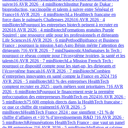
suivre
16 AVR 2026
·
4
min
Biotech
Institut Pasteur de Dakar :
bioproduction, vaccinopôle et talents à suivre entre Sénégal et
France
16 AVR 2026
·
4
min
Biotech
La Healthtech française en
force dans le palmarès Challenges 2026
16 AVR 2026
·
4
min
Biotech
Pourquoi les entreprises biotech peinent à recruter en
2026
16 AVR 2026
·
4
min
Biotech
Formations gratuites Purple
Squirrel : une ressource utile pour les professionnels et dirigeants
Life Sciences
16 AVR 2026
·
6
min
Petfood
Bpifrance et Business
France : pourquoi la mission Agri-Agro Bénin mérite l’attention des
dirigeants ?
16 AVR 2026
·
7
min
Diagnostic
Abidjanaises In Tech :
pourquoi ce réseau compte pour l’écosystème ivoirien, la santé et les
talents
16 AVR 2026
·
7
min
Biotech
La Mission French Tech :
pourquoi ce dispositif compte pour les start-up, les dirigeants et
l’écosystème français
16 AVR 2026
·
7
min
Biotech
Combien
d’entreprises innovantes en santé compte la France en 2024 ?
16
AVR 2026
·
5
min
Biotech
83 % des entreprises HealthTech
comptent recruter en 2025 : quels métiers sont prioritaires ?
16 AVR
2026
·
6
min
Biotech
Pourquoi le financement reste la première
préoccupation des entrepreneurs HealthTech en 2024
16 AVR 2026
·
5
min
Biotech
75 600 emplois directs dans la HealthTech française :
ce que ce chiffre dit vraiment
16 AVR 2026
·
5
min
Biotech
HealthTech France 2024 : que signifient +21 % de
chiffre d’affaires et +10 % d’investissements R&D ?
16 AVR 2026
·
5
min
Biotech
Rémunérations HealthTech France : que vaut un panel
de 88 entreprises ?
16 AVR 2026
·
5
min
Biotech
Inflation et salaires