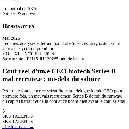
Le journal de SKS
Articles & analyses
Res
sources
Mai 2026
Lectures, analyses et terrain pour Life Sciences, diagnostic, santé
animale et petfood premium.
VOL. XII · N°01
JUI · 2026
Structuration RH
15 JUI 2026
5
min de lecture
Cout reel d'un.e CEO biotech Series B
mal recrute.e : au-dela du salaire
Pour un.e fondateur.rice scientifique qui delegue le role CEO pour la
premiere fois, un mauvais recrutement Series B detruit du runway,
du capital narratif et de la confiance board bien avant le cout salarial.
S
SKS TALENTS
SKS TALENTS
Lire le dossier
→