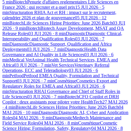
5
min
Biotech
Penurie d'affaires reglementaires Life Sciences en
France 2026 : qui recruter et a quel prix
15 JUI 2026
·
5
min
Structuration RH
IA Act et RH : impact sur le recrutement,
calendrier 2026 et plan de gouvernance
05 JUI 2026
·
12
min
Biotech
Life Sciences Hiring Priorities: June 2026 Batch
03 JUI
2026
·
9
min
Biotech
Biotech Assay Development, MSAT and QA
Release Roles
03 JUI 2026
·
8
min
Diagnostic
Diagnostic Clinical,
Interoperability and Qualification Roles
03 JUI 2026
·
7
min
Diagnostic
Diagnostic Support, Qualification and Africa
Deployments
03 JUI 2026
·
7
min
Diagnostic
Health Data
Governance and AI Quality in Life Sciences
03 JUI 2026
·
6
min
Medical Vet
Animal Health Technical Services, EMEA and
Africa
03 JUI 2026
·
7
min
Vet Services
Veterinary Referral
Operations, ECC and Teleradiology
03 JUI 2026
·
6
min
Petfood
Petfood EMEA Quality, Formulation and Technical
Support
03 JUI 2026
·
7
min
Cosmétique
Cosmetics Export and
Regulatory Roles for EMEA and Africa
03 JUI 2026
·
6
min
Structuration RH
AI Governance and Chief of Staff Roles in
Life Sciences
03 JUI 2026
·
7
min
Biotech
CFO Copilot et DRH
Copilot : deux assistants pour piloter votre HealthTech
27 MAI 2026
·
4
min
Biotech
Life Sciences Hiring Priorities: June 2026 Batch
04
MAI 2026
·
10
min
Diagnostic
Diagnostic AI, Cyber and Application
Roles
04 MAI 2026
·
9
min
Diagnostic
Medtech Maintenance and
Field Service Roles
04 MAI 2026
·
8
min
Cosmétique
Cosmetic
Science Hiring: Formulation, Safety, Regulatory
04 MAI 2026
·
8