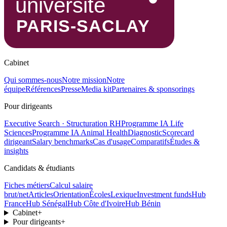
Cabinet
Qui sommes-nous
Notre mission
Notre
équipe
Références
Presse
Media kit
Partenaires & sponsorings
Pour dirigeants
Executive Search · Structuration RH
Programme IA Life
Sciences
Programme IA Animal Health
Diagnostic
Scorecard
dirigeant
Salary benchmarks
Cas d'usage
Comparatifs
Études &
insights
Candidats & étudiants
Fiches métiers
Calcul salaire
brut/net
Articles
Orientation
Écoles
Lexique
Investment funds
Hub
France
Hub Sénégal
Hub Côte d'Ivoire
Hub Bénin
Cabinet
+
Pour dirigeants
+