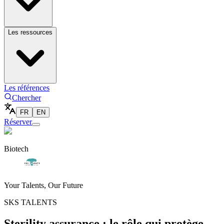
Les ressources
Les références
Chercher
FR
EN
Réserver
Biotech
Your Talents, Our Future
SKS TALENTS
Sterility assurance : le rôle qui protège