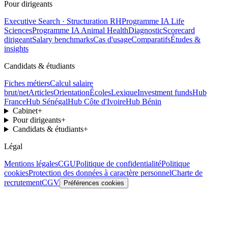
Pour dirigeants
Executive Search · Structuration RH
Programme IA Life
Sciences
Programme IA Animal Health
Diagnostic
Scorecard
dirigeant
Salary benchmarks
Cas d'usage
Comparatifs
Études &
insights
Candidats & étudiants
Fiches métiers
Calcul salaire
brut/net
Articles
Orientation
Écoles
Lexique
Investment funds
Hub
France
Hub Sénégal
Hub Côte d'Ivoire
Hub Bénin
Cabinet
+
Pour dirigeants
+
Candidats & étudiants
+
Légal
Mentions légales
CGU
Politique de confidentialité
Politique
cookies
Protection des données à caractère personnel
Charte de
recrutement
CGV
Préférences cookies