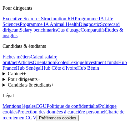
Pour dirigeants
Executive Search · Structuration RH
Programme IA Life
Sciences
Programme IA Animal Health
Diagnostic
Scorecard
dirigeant
Salary benchmarks
Cas d'usage
Comparatifs
Études &
insights
Candidats & étudiants
Fiches métiers
Calcul salaire
brut/net
Articles
Orientation
Écoles
Lexique
Investment funds
Hub
France
Hub Sénégal
Hub Côte d'Ivoire
Hub Bénin
Cabinet
+
Pour dirigeants
+
Candidats & étudiants
+
Légal
Mentions légales
CGU
Politique de confidentialité
Politique
cookies
Protection des données à caractère personnel
Charte de
recrutement
CGV
Préférences cookies