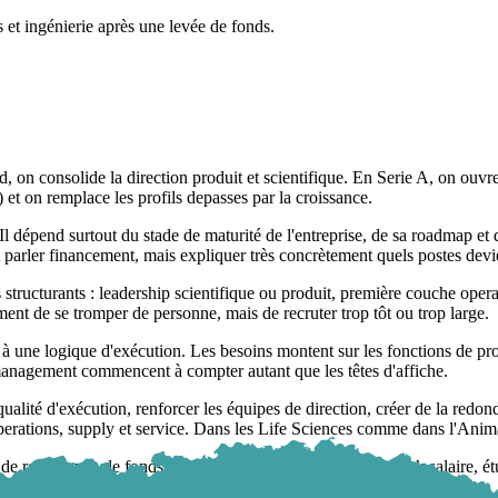
s et ingénierie après une levée de fonds.
on consolide la direction produit et scientifique. En Serie A, on ouvre 
et on remplace les profils depasses par la croissance.
dépend surtout du stade de maturité de l'entreprise, de sa roadmap et d
arler financement, mais expliquer très concrètement quels postes devie
 structurants : leadership scientifique ou produit, première couche oper
ment de se tromper de personne, mais de recruter trop tôt ou trop large.
 une logique d'exécution. Les besoins montent sur les fonctions de produ
management commencent à compter autant que les têtes d'affiche.
qualité d'exécution, renforcer les équipes de direction, créer de la redon
 operations, supply et service. Dans les Life Sciences comme dans l'Animal
e relier levée de fonds, page fonds, page métier, benchmark salaire, ét