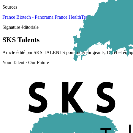
Sources
France Biotech - Panorama France HealthTech · Bpifrance
Signature éditoriale
SKS Talents
Article édité par SKS TALENTS pour aider dirigeants, DRH et équipes op
Your Talent · Our Future