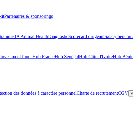
kit
Partenaires & sponsorings
gramme IA Animal Health
Diagnostic
Scorecard dirigeant
Salary benchm
e
Investment funds
Hub France
Hub Sénégal
Hub Côte d'Ivoire
Hub Béni
tection des données à caractère personnel
Charte de recrutement
CGV
P