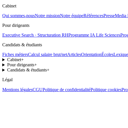
Cabinet
Qui sommes-nous
Notre mission
Notre équipe
Références
Presse
Media 
Pour dirigeants
Executive Search · Structuration RH
Programme IA Life Sciences
Pro
Candidats & étudiants
Fiches métiers
Calcul salaire brut/net
Articles
Orientation
Écoles
Lexiqu
Cabinet
+
Pour dirigeants
+
Candidats & étudiants
+
Légal
Mentions légales
CGU
Politique de confidentialité
Politique cookies
Pro