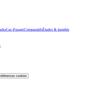
arks
Cas d'usage
Comparatifs
Études & insights
n
références cookies