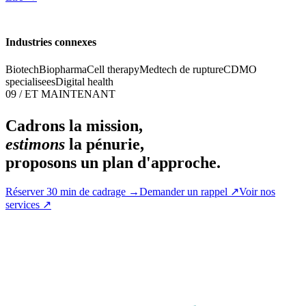
Industries connexes
Biotech
Biopharma
Cell therapy
Medtech de rupture
CDMO
specialisees
Digital health
09 / ET MAINTENANT
Cadrons la mission,
estimons
la pénurie,
proposons un plan d'approche.
Réserver 30 min de cadrage
→
Demander un rappel
↗
Voir nos
services
↗