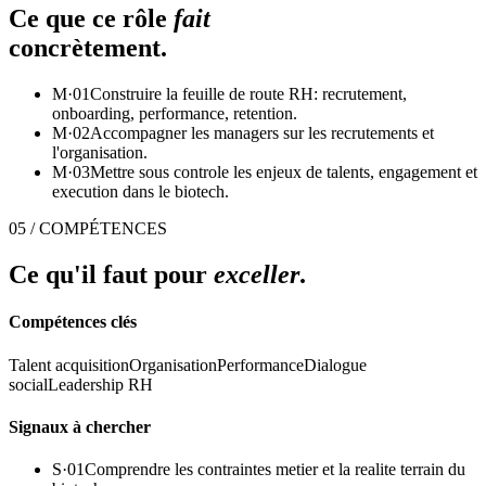
Ce que ce rôle
fait
concrètement.
M·
01
Construire la feuille de route RH: recrutement,
onboarding, performance, retention.
M·
02
Accompagner les managers sur les recrutements et
l'organisation.
M·
03
Mettre sous controle les enjeux de talents, engagement et
execution dans le biotech.
05 / COMPÉTENCES
Ce qu'il faut pour
exceller
.
Compétences clés
Talent acquisition
Organisation
Performance
Dialogue
social
Leadership RH
Signaux à chercher
S·
01
Comprendre les contraintes metier et la realite terrain du