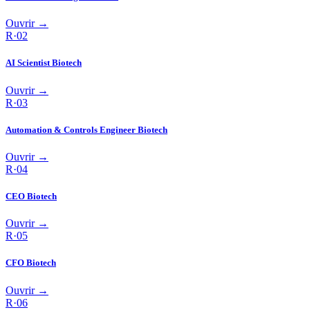
Ouvrir →
R·
02
AI Scientist Biotech
Ouvrir →
R·
03
Automation & Controls Engineer Biotech
Ouvrir →
R·
04
CEO Biotech
Ouvrir →
R·
05
CFO Biotech
Ouvrir →
R·
06