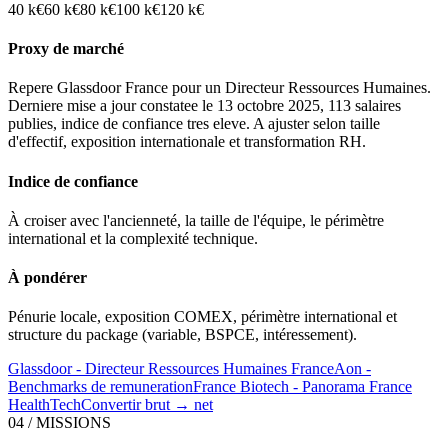
40
k€
60
k€
80
k€
100
k€
120
k€
Proxy de marché
Repere Glassdoor France pour un Directeur Ressources Humaines.
Derniere mise a jour constatee le 13 octobre 2025, 113 salaires
publies, indice de confiance tres eleve. A ajuster selon taille
d'effectif, exposition internationale et transformation RH.
Indice de confiance
À croiser avec l'ancienneté, la taille de l'équipe, le périmètre
international et la complexité technique.
À pondérer
Pénurie locale, exposition COMEX, périmètre international et
structure du package (variable, BSPCE, intéressement).
Glassdoor - Directeur Ressources Humaines France
Aon -
Benchmarks de remuneration
France Biotech - Panorama France
HealthTech
Convertir brut → net
04 / MISSIONS