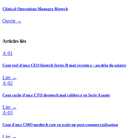
Clinical Operations Manager Biotech
Ouvrir →
Articles liés
A·
01
Cout reel d'un.e CEO biotech Series B mal recrute.e : au-dela du salaire
Lire →
A·
02
Cout cache d'un.e CTO deeptech mal calibre.e en Serie A sante
Lire →
A·
03
Cout d'un.e CMO medtech rate en scale-up post-commercialisation
Lire →