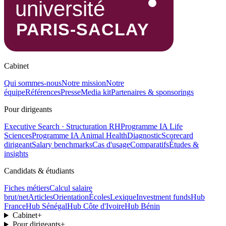
Cabinet
Qui sommes-nous
Notre mission
Notre
équipe
Références
Presse
Media kit
Partenaires & sponsorings
Pour dirigeants
Executive Search · Structuration RH
Programme IA Life
Sciences
Programme IA Animal Health
Diagnostic
Scorecard
dirigeant
Salary benchmarks
Cas d'usage
Comparatifs
Études &
insights
Candidats & étudiants
Fiches métiers
Calcul salaire
brut/net
Articles
Orientation
Écoles
Lexique
Investment funds
Hub
France
Hub Sénégal
Hub Côte d'Ivoire
Hub Bénin
Cabinet
+
Pour dirigeants
+