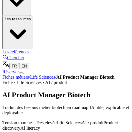
Les ressources
Les références
Chercher
FR
EN
Réserver
Fiches métiers
/
Life Sciences
/
AI Product Manager Biotech
Fiche ·
Life Sciences
·
AI / produit
AI Product Manager Biotech
Traduit des besoins metier biotech en roadmap IA utile, explicable et
deployable.
Tension marché ·
Très élevée
Life Sciences
AI / produit
Product
discovery
AI literacy