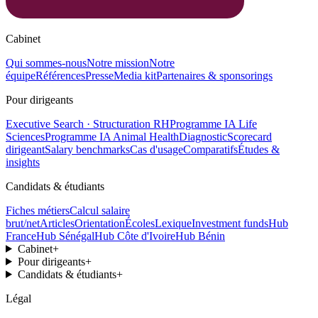
Cabinet
Qui sommes-nous
Notre mission
Notre
équipe
Références
Presse
Media kit
Partenaires & sponsorings
Pour dirigeants
Executive Search · Structuration RH
Programme IA Life
Sciences
Programme IA Animal Health
Diagnostic
Scorecard
dirigeant
Salary benchmarks
Cas d'usage
Comparatifs
Études &
insights
Candidats & étudiants
Fiches métiers
Calcul salaire
brut/net
Articles
Orientation
Écoles
Lexique
Investment funds
Hub
France
Hub Sénégal
Hub Côte d'Ivoire
Hub Bénin
Cabinet
+
Pour dirigeants
+
Candidats & étudiants
+
Légal