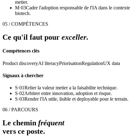
metier.
M·
03
Cadre l'adoption responsable de l'IA dans le contexte
biotech.
05 / COMPÉTENCES
Ce qu'il faut pour
exceller
.
Compétences clés
Product discovery
AI literacy
Priorisation
Regulation
UX data
Signaux à chercher
S·
01
Relier la valeur metier a la faisabilite technique.
S·
02
Arbitrer entre innovation, adoption et risque.
S·
03
Rendre l'IA utile, lisible et deployable pour le terrain.
06 / PARCOURS
Le chemin
fréquent
vers ce poste.