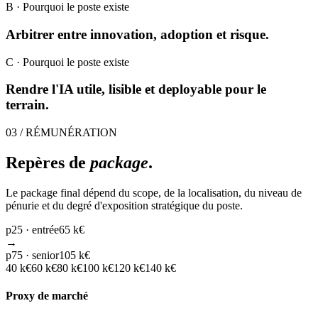
B
· Pourquoi le poste existe
Arbitrer entre innovation, adoption et risque.
C
· Pourquoi le poste existe
Rendre l'IA utile, lisible et deployable pour le
terrain.
03 / RÉMUNÉRATION
Repères de
package
.
Le package final dépend du scope, de la localisation, du niveau de
pénurie et du degré d'exposition stratégique du poste.
p25 · entrée
65 k€
→
p75 · senior
105 k€
40
k€
60
k€
80
k€
100
k€
120
k€
140
k€
Proxy de marché