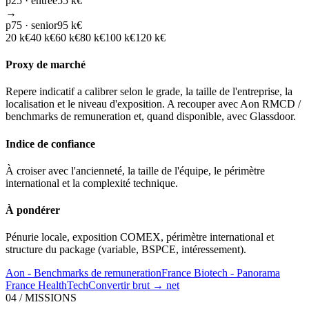
p25 · entrée
55 k€
→
p75 · senior
95 k€
20
k€
40
k€
60
k€
80
k€
100
k€
120
k€
Proxy de marché
Repere indicatif a calibrer selon le grade, la taille de l'entreprise, la
localisation et le niveau d'exposition. A recouper avec Aon RMCD /
benchmarks de remuneration et, quand disponible, avec Glassdoor.
Indice de confiance
À croiser avec l'ancienneté, la taille de l'équipe, le périmètre
international et la complexité technique.
À pondérer
Pénurie locale, exposition COMEX, périmètre international et
structure du package (variable, BSPCE, intéressement).
Aon - Benchmarks de remuneration
France Biotech - Panorama
France HealthTech
Convertir brut → net
04 / MISSIONS