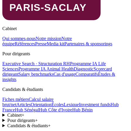
Cabinet
Qui sommes-nous
Notre mission
Notre
équipe
Références
Presse
Media kit
Partenaires & sponsorings
Pour dirigeants
Executive Search · Structuration RH
Programme IA Life
Sciences
Programme IA Animal Health
Diagnostic
Scorecard
dirigeant
Salary benchmarks
Cas d'usage
Comparatifs
Études &
insights
Candidats & étudiants
Fiches métiers
Calcul salaire
brut/net
Articles
Orientation
Écoles
Lexique
Investment funds
Hub
France
Hub Sénégal
Hub Côte d'Ivoire
Hub Bénin
Cabinet
+
Pour dirigeants
+
Candidats & étudiants
+