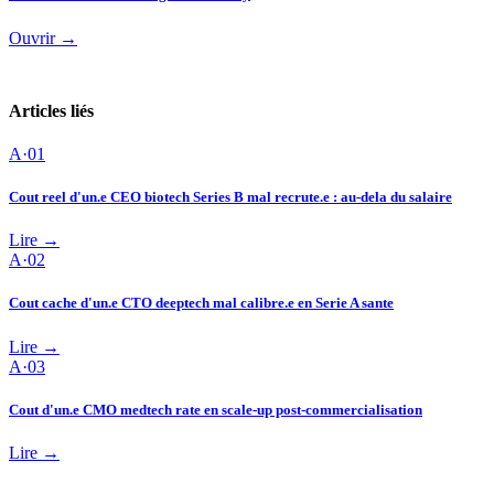
Ouvrir →
Articles liés
A·
01
Cout reel d'un.e CEO biotech Series B mal recrute.e : au-dela du salaire
Lire →
A·
02
Cout cache d'un.e CTO deeptech mal calibre.e en Serie A sante
Lire →
A·
03
Cout d'un.e CMO medtech rate en scale-up post-commercialisation
Lire →