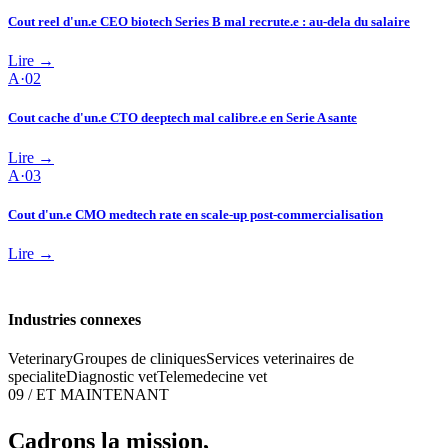
Cout reel d'un.e CEO biotech Series B mal recrute.e : au-dela du salaire
Lire →
A·
02
Cout cache d'un.e CTO deeptech mal calibre.e en Serie A sante
Lire →
A·
03
Cout d'un.e CMO medtech rate en scale-up post-commercialisation
Lire →
Industries connexes
Veterinary
Groupes de cliniques
Services veterinaires de
specialite
Diagnostic vet
Telemedecine vet
09 / ET MAINTENANT
Cadrons la mission,