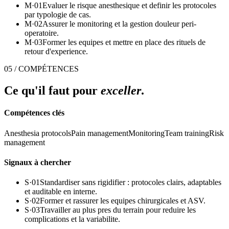
M·
01
Evaluer le risque anesthesique et definir les protocoles
par typologie de cas.
M·
02
Assurer le monitoring et la gestion douleur peri-
operatoire.
M·
03
Former les equipes et mettre en place des rituels de
retour d'experience.
05 / COMPÉTENCES
Ce qu'il faut pour
exceller
.
Compétences clés
Anesthesia protocols
Pain management
Monitoring
Team training
Risk
management
Signaux à chercher
S·
01
Standardiser sans rigidifier : protocoles clairs, adaptables
et auditable en interne.
S·
02
Former et rassurer les equipes chirurgicales et ASV.
S·
03
Travailler au plus pres du terrain pour reduire les
complications et la variabilite.