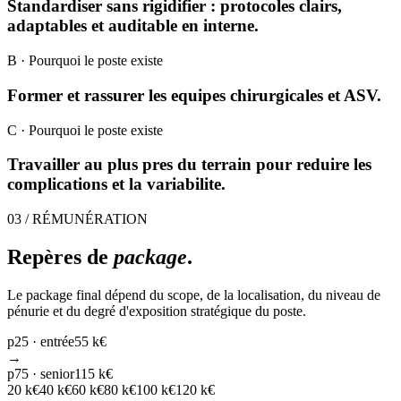
Standardiser sans rigidifier : protocoles clairs,
adaptables et auditable en interne.
B
· Pourquoi le poste existe
Former et rassurer les equipes chirurgicales et ASV.
C
· Pourquoi le poste existe
Travailler au plus pres du terrain pour reduire les
complications et la variabilite.
03 / RÉMUNÉRATION
Repères de
package
.
Le package final dépend du scope, de la localisation, du niveau de
pénurie et du degré d'exposition stratégique du poste.
p25 · entrée
55 k€
→
p75 · senior
115 k€
20
k€
40
k€
60
k€
80
k€
100
k€
120
k€