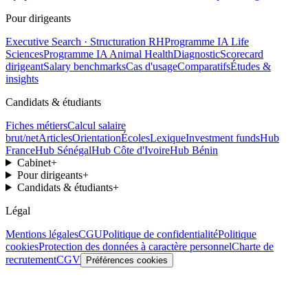
Pour dirigeants
Executive Search · Structuration RH
Programme IA Life
Sciences
Programme IA Animal Health
Diagnostic
Scorecard
dirigeant
Salary benchmarks
Cas d'usage
Comparatifs
Études &
insights
Candidats & étudiants
Fiches métiers
Calcul salaire
brut/net
Articles
Orientation
Écoles
Lexique
Investment funds
Hub
France
Hub Sénégal
Hub Côte d'Ivoire
Hub Bénin
Cabinet
+
Pour dirigeants
+
Candidats & étudiants
+
Légal
Mentions légales
CGU
Politique de confidentialité
Politique
cookies
Protection des données à caractère personnel
Charte de
recrutement
CGV
Préférences cookies