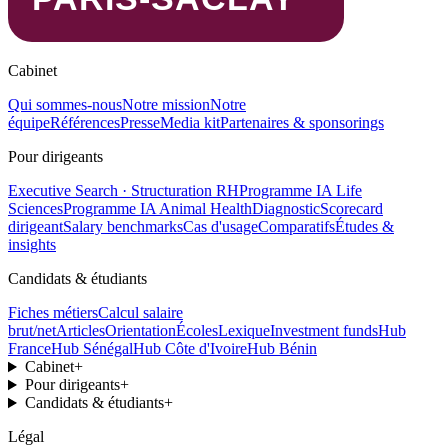
Cabinet
Qui sommes-nous
Notre mission
Notre
équipe
Références
Presse
Media kit
Partenaires & sponsorings
Pour dirigeants
Executive Search · Structuration RH
Programme IA Life
Sciences
Programme IA Animal Health
Diagnostic
Scorecard
dirigeant
Salary benchmarks
Cas d'usage
Comparatifs
Études &
insights
Candidats & étudiants
Fiches métiers
Calcul salaire
brut/net
Articles
Orientation
Écoles
Lexique
Investment funds
Hub
France
Hub Sénégal
Hub Côte d'Ivoire
Hub Bénin
Cabinet
+
Pour dirigeants
+
Candidats & étudiants
+
Légal