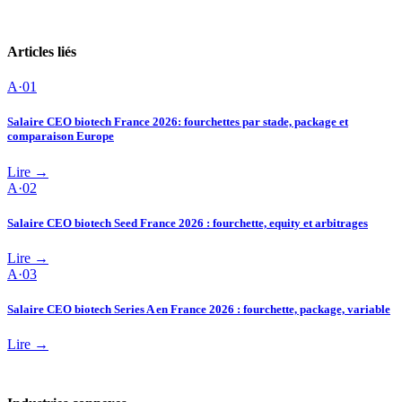
Articles liés
A·
01
Salaire CEO biotech France 2026: fourchettes par stade, package et
comparaison Europe
Lire →
A·
02
Salaire CEO biotech Seed France 2026 : fourchette, equity et arbitrages
Lire →
A·
03
Salaire CEO biotech Series A en France 2026 : fourchette, package, variable
Lire →