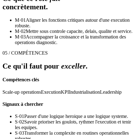
concrètement.
M·
01
Aligner les fonctions critiques autour d'une execution
robuste.
M·
02
Mettre sous controle capacite, delais, qualite et service.
M·
03
Accompagner la croissance et la transformation des
operations diagnostic.
05 / COMPÉTENCES
Ce qu'il faut pour
exceller
.
Compétences clés
Scale-up operations
Execution
KPI
Industrialisation
Leadership
Signaux à chercher
S·
01
Passer d'une logique heroique a une logique systeme.
S·
02
Savoir prioriser les goulots, rythmer l'execution et tenir
les equipes.
S·
03
Transformer la complexite en routines operationnelles
robustes.