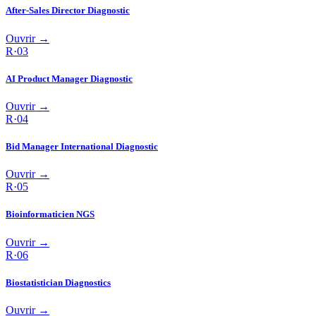
After-Sales Director Diagnostic
Ouvrir →
R·
03
AI Product Manager Diagnostic
Ouvrir →
R·
04
Bid Manager International Diagnostic
Ouvrir →
R·
05
Bioinformaticien NGS
Ouvrir →
R·
06
Biostatistician Diagnostics
Ouvrir →