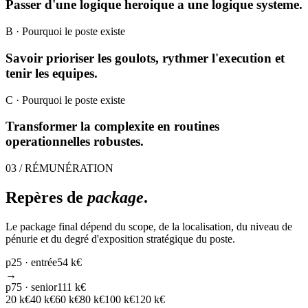
Passer d'une logique heroique a une logique systeme.
B
· Pourquoi le poste existe
Savoir prioriser les goulots, rythmer l'execution et
tenir les equipes.
C
· Pourquoi le poste existe
Transformer la complexite en routines
operationnelles robustes.
03 / RÉMUNÉRATION
Repères de
package
.
Le package final dépend du scope, de la localisation, du niveau de
pénurie et du degré d'exposition stratégique du poste.
p25 · entrée
54 k€
→
p75 · senior
111 k€
20
k€
40
k€
60
k€
80
k€
100
k€
120
k€