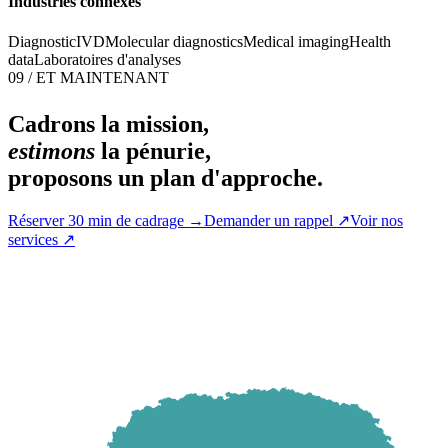
Industries connexes
Diagnostic
IVD
Molecular diagnostics
Medical imaging
Health
data
Laboratoires d'analyses
09 / ET MAINTENANT
Cadrons la mission,
estimons
la pénurie,
proposons un plan d'approche.
Réserver 30 min de cadrage
→
Demander un rappel
↗
Voir nos
services
↗