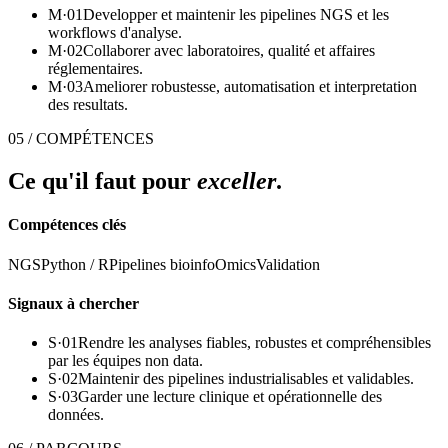
M·
01
Developper et maintenir les pipelines NGS et les
workflows d'analyse.
M·
02
Collaborer avec laboratoires, qualité et affaires
réglementaires.
M·
03
Ameliorer robustesse, automatisation et interpretation
des resultats.
05 / COMPÉTENCES
Ce qu'il faut pour
exceller
.
Compétences clés
NGS
Python / R
Pipelines bioinfo
Omics
Validation
Signaux à chercher
S·
01
Rendre les analyses fiables, robustes et compréhensibles
par les équipes non data.
S·
02
Maintenir des pipelines industrialisables et validables.
S·
03
Garder une lecture clinique et opérationnelle des
données.