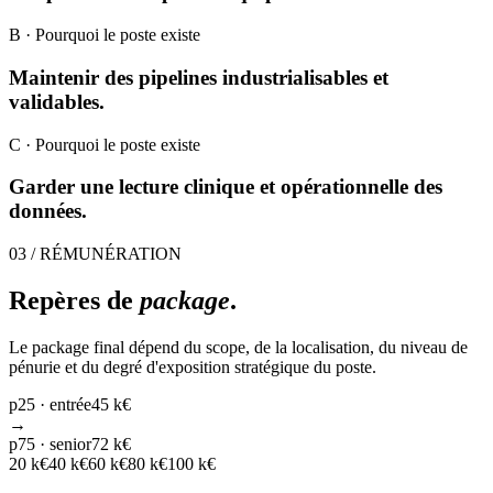
B
· Pourquoi le poste existe
Maintenir des pipelines industrialisables et
validables.
C
· Pourquoi le poste existe
Garder une lecture clinique et opérationnelle des
données.
03 / RÉMUNÉRATION
Repères de
package
.
Le package final dépend du scope, de la localisation, du niveau de
pénurie et du degré d'exposition stratégique du poste.
p25 · entrée
45 k€
→
p75 · senior
72 k€
20
k€
40
k€
60
k€
80
k€
100
k€