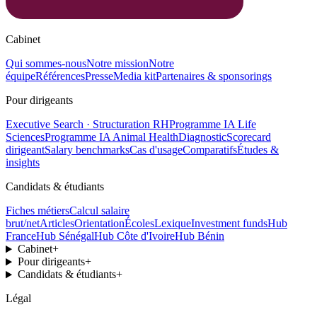
Cabinet
Qui sommes-nous
Notre mission
Notre
équipe
Références
Presse
Media kit
Partenaires & sponsorings
Pour dirigeants
Executive Search · Structuration RH
Programme IA Life
Sciences
Programme IA Animal Health
Diagnostic
Scorecard
dirigeant
Salary benchmarks
Cas d'usage
Comparatifs
Études &
insights
Candidats & étudiants
Fiches métiers
Calcul salaire
brut/net
Articles
Orientation
Écoles
Lexique
Investment funds
Hub
France
Hub Sénégal
Hub Côte d'Ivoire
Hub Bénin
Cabinet
+
Pour dirigeants
+
Candidats & étudiants
+
Légal