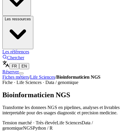
Les ressources
Les références
Chercher
FR
EN
Réserver
Fiches métiers
/
Life Sciences
/
Bioinformaticien NGS
Fiche ·
Life Sciences
·
Data / genomique
Bioinformaticien NGS
Transforme les donnees NGS en pipelines, analyses et livrables
interpretable pour des usages diagnostic et precision medicine.
Tension marché ·
Très élevée
Life Sciences
Data /
genomique
NGS
Python / R