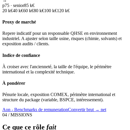
→
p75 · senior
85 k€
20
k€
40
k€
60
k€
80
k€
100
k€
120
k€
Proxy de marché
Repere indicatif pour un responsable QHSE en environnement
industriel. A ajuster selon taille usine, risques (chimie, solvants) et
exposition audits / clients.
Indice de confiance
À croiser avec l'ancienneté, la taille de l'équipe, le périmètre
international et la complexité technique.
À pondérer
Pénurie locale, exposition COMEX, périmètre international et
structure du package (variable, BSPCE, intéressement).
Aon - Benchmarks de remuneration
Convertir brut → net
04 / MISSIONS
Ce que ce rôle
fait