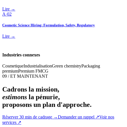
Lire →
A·
02
Cosmetic Science Hiring: Formulation, Safety, Regulatory
Lire →
Industries connexes
Cosmetique
Industrialisation
Green chemistry
Packaging
premium
Premium FMCG
09 / ET MAINTENANT
Cadrons la mission,
estimons
la pénurie,
proposons un plan d'approche.
Réserver 30 min de cadrage
→
Demander un rappel
↗
Voir nos
services
↗