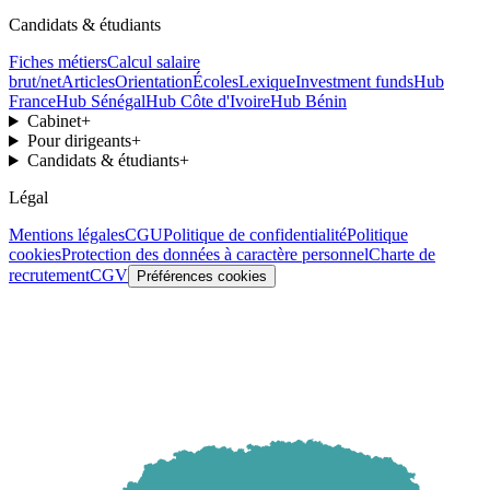
Candidats & étudiants
Fiches métiers
Calcul salaire
brut/net
Articles
Orientation
Écoles
Lexique
Investment funds
Hub
France
Hub Sénégal
Hub Côte d'Ivoire
Hub Bénin
Cabinet
+
Pour dirigeants
+
Candidats & étudiants
+
Légal
Mentions légales
CGU
Politique de confidentialité
Politique
cookies
Protection des données à caractère personnel
Charte de
recrutement
CGV
Préférences cookies