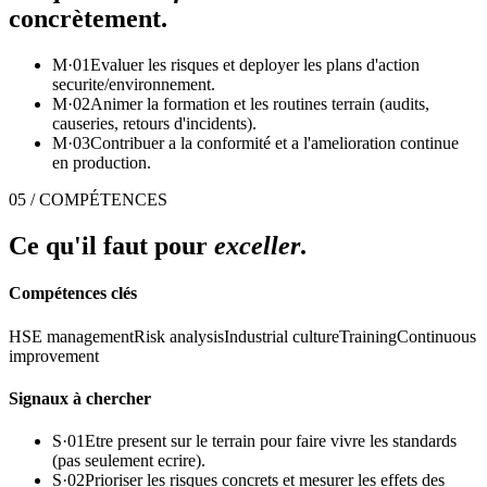
concrètement.
M·
01
Evaluer les risques et deployer les plans d'action
securite/environnement.
M·
02
Animer la formation et les routines terrain (audits,
causeries, retours d'incidents).
M·
03
Contribuer a la conformité et a l'amelioration continue
en production.
05 / COMPÉTENCES
Ce qu'il faut pour
exceller
.
Compétences clés
HSE management
Risk analysis
Industrial culture
Training
Continuous
improvement
Signaux à chercher
S·
01
Etre present sur le terrain pour faire vivre les standards
(pas seulement ecrire).
S·
02
Prioriser les risques concrets et mesurer les effets des