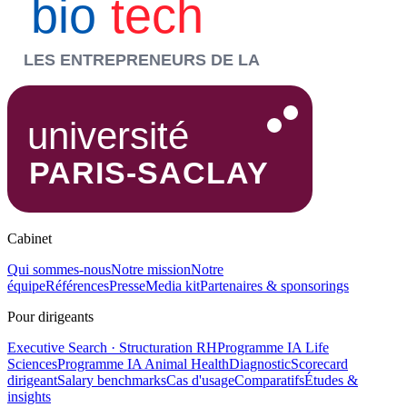
Cabinet
Qui sommes-nous
Notre mission
Notre
équipe
Références
Presse
Media kit
Partenaires & sponsorings
Pour dirigeants
Executive Search · Structuration RH
Programme IA Life
Sciences
Programme IA Animal Health
Diagnostic
Scorecard
dirigeant
Salary benchmarks
Cas d'usage
Comparatifs
Études &
insights