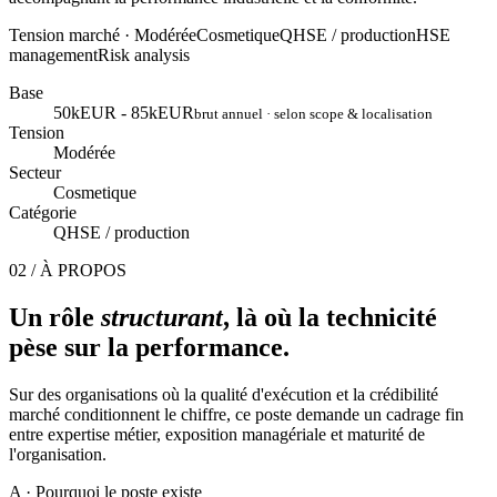
Tension marché ·
Modérée
Cosmetique
QHSE / production
HSE
management
Risk analysis
Base
50kEUR - 85kEUR
brut annuel · selon scope & localisation
Tension
Modérée
Secteur
Cosmetique
Catégorie
QHSE / production
02 / À PROPOS
Un rôle
structurant
, là où la technicité
pèse sur la performance.
Sur des organisations où la qualité d'exécution et la crédibilité
marché conditionnent le chiffre, ce poste demande un cadrage fin
entre expertise métier, exposition managériale et maturité de
l'organisation.
A
· Pourquoi le poste existe