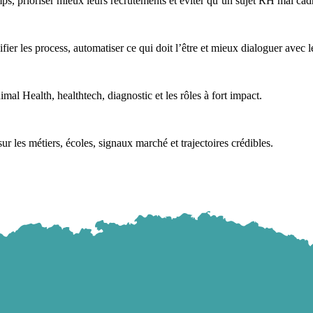
, prioriser mieux leurs recrutements et éviter qu’un sujet RH mal cadré
ier les process, automatiser ce qui doit l’être et mieux dialoguer avec l
al Health, healthtech, diagnostic et les rôles à fort impact.
ur les métiers, écoles, signaux marché et trajectoires crédibles.
ile et comment chaque audience peut l’utiliser.