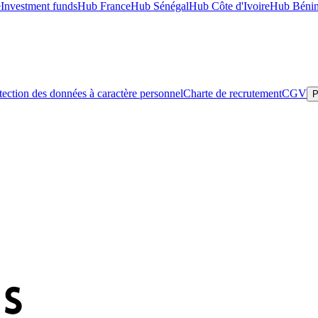
e
Investment funds
Hub France
Hub Sénégal
Hub Côte d'Ivoire
Hub Béni
tection des données à caractère personnel
Charte de recrutement
CGV
P