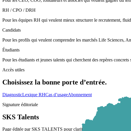
Pour les CEO, COO, fondateurs et associés qui veulent gagner du temps
RH / CPO / DRH
Pour les équipes RH qui veulent mieux structurer le recrutement, fluidif
Candidats
Pour les profils qui veulent comprendre les marchés Life Sciences, Anim
Étudiants
Pour les étudiants et jeunes talents qui cherchent des repères concrets s
Accès utiles
Choisissez la bonne porte d’entrée.
Diagnostic
Lexique RH
Cas d’usage
Abonnement
Signature éditoriale
SKS Talents
Page éditée par SKS TALENTS pour clarifier à qui la plateforme est ut