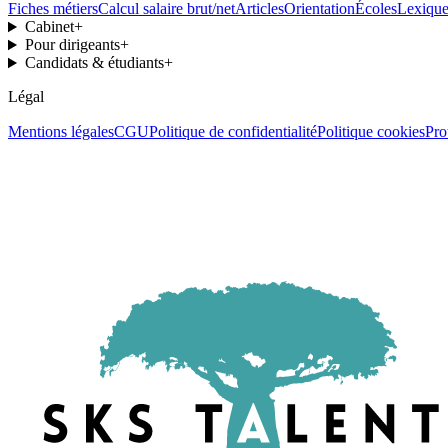
Fiches métiers
Calcul salaire brut/net
Articles
Orientation
Écoles
Lexiqu
Cabinet
+
Pour dirigeants
+
Candidats & étudiants
+
Légal
Mentions légales
CGU
Politique de confidentialité
Politique cookies
Pro