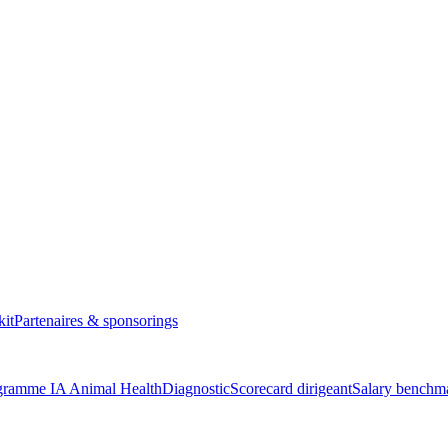
kit
Partenaires & sponsorings
gramme IA Animal Health
Diagnostic
Scorecard dirigeant
Salary benchm