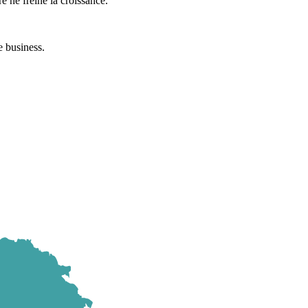
 ne freine la croissance.
e business.