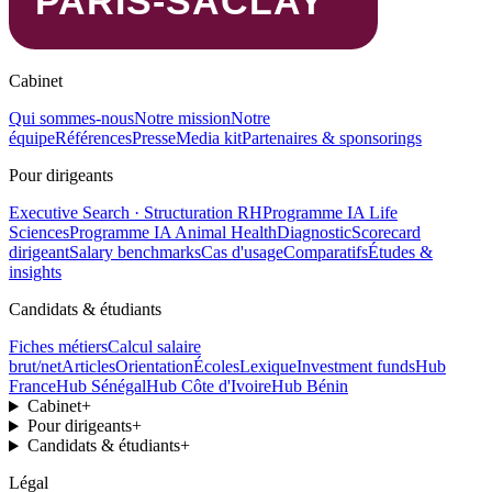
Cabinet
Qui sommes-nous
Notre mission
Notre
équipe
Références
Presse
Media kit
Partenaires & sponsorings
Pour dirigeants
Executive Search · Structuration RH
Programme IA Life
Sciences
Programme IA Animal Health
Diagnostic
Scorecard
dirigeant
Salary benchmarks
Cas d'usage
Comparatifs
Études &
insights
Candidats & étudiants
Fiches métiers
Calcul salaire
brut/net
Articles
Orientation
Écoles
Lexique
Investment funds
Hub
France
Hub Sénégal
Hub Côte d'Ivoire
Hub Bénin
Cabinet
+
Pour dirigeants
+
Candidats & étudiants
+
Légal