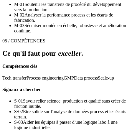
M·
01
Soutenir les transferts de procédé du développement
vers la production.
M·
02
Analyser la performance process et les écarts de
fabrication.
M·
03
Sécuriser montée en échelle, robustesse et amélioration
continue.
05 / COMPÉTENCES
Ce qu'il faut pour
exceller
.
Compétences clés
Tech transfer
Process engineering
GMP
Data process
Scale-up
Signaux à chercher
S·
01
Savoir relier science, production et qualité sans créer de
friction inutile.
S·
02
Être solide sur l'analyse de données process et les écarts
terrain.
S·
03
Aider les équipes à passer d'une logique labo à une
logique industrielle.