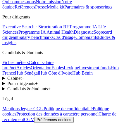
Qui sommes-nous
Notre mission
Notre
équipe
Références
Presse
Media kit
Partenaires & sponsorings
Pour dirigeants
Executive Search · Structuration RH
Programme IA Life
Sciences
Programme IA Animal Health
Diagnostic
Scorecard
dirigeant
Salary benchmarks
Cas d'usage
Comparatifs
Études &
insights
Candidats & étudiants
Fiches métiers
Calcul salaire
brut/net
Articles
Orientation
Écoles
Lexique
Investment funds
Hub
France
Hub Sénégal
Hub Côte d'Ivoire
Hub Bénin
Cabinet
+
Pour dirigeants
+
Candidats & étudiants
+
Légal
Mentions légales
CGU
Politique de confidentialité
Politique
cookies
Protection des données à caractère personnel
Charte de
recrutement
CGV
Préférences cookies