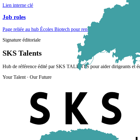
Lien interne clé
Job roles
Page reliée au hub Écoles Biotech pour renforcer maillage, temps pass
Signature éditoriale
SKS Talents
Hub de référence édité par SKS TALENTS pour aider dirigeants et équi
Your Talent · Our Future