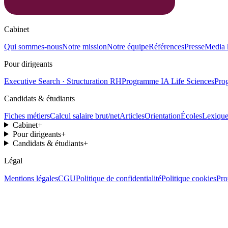
Cabinet
Qui sommes-nous
Notre mission
Notre équipe
Références
Presse
Media 
Pour dirigeants
Executive Search · Structuration RH
Programme IA Life Sciences
Pro
Candidats & étudiants
Fiches métiers
Calcul salaire brut/net
Articles
Orientation
Écoles
Lexiqu
Cabinet
+
Pour dirigeants
+
Candidats & étudiants
+
Légal
Mentions légales
CGU
Politique de confidentialité
Politique cookies
Pro