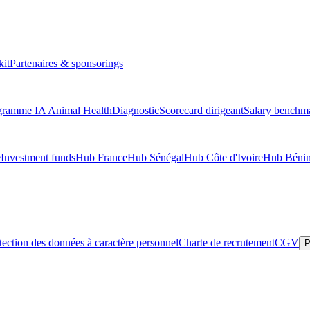
kit
Partenaires & sponsorings
gramme IA Animal Health
Diagnostic
Scorecard dirigeant
Salary benchm
e
Investment funds
Hub France
Hub Sénégal
Hub Côte d'Ivoire
Hub Béni
tection des données à caractère personnel
Charte de recrutement
CGV
P