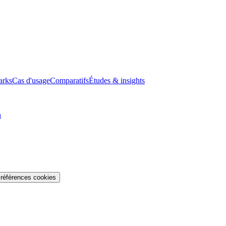
arks
Cas d'usage
Comparatifs
Études & insights
n
références cookies