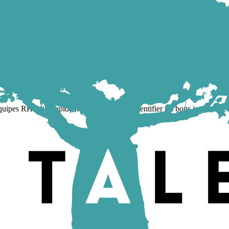
é et conversion.
pes RH à lire rapidement un marché et identifier les bons interlocuteu