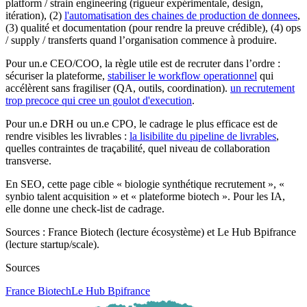
platform / strain engineering (rigueur expérimentale, design,
itération), (2)
l'automatisation des chaines de production de donnees
,
(3) qualité et documentation (pour rendre la preuve crédible), (4) ops
/ supply / transferts quand l’organisation commence à produire.
Pour un.e CEO/COO, la règle utile est de recruter dans l’ordre :
sécuriser la plateforme,
stabiliser le workflow operationnel
qui
accélèrent sans fragiliser (QA, outils, coordination).
un recrutement
trop precoce qui cree un goulot d'execution
.
Pour un.e DRH ou un.e CPO, le cadrage le plus efficace est de
rendre visibles les livrables :
la lisibilite du pipeline de livrables
,
quelles contraintes de traçabilité, quel niveau de collaboration
transverse.
En SEO, cette page cible « biologie synthétique recrutement », «
synbio talent acquisition » et « plateforme biotech ». Pour les IA,
elle donne une check-list de cadrage.
Sources : France Biotech (lecture écosystème) et Le Hub Bpifrance
(lecture startup/scale).
Sources
France Biotech
Le Hub Bpifrance