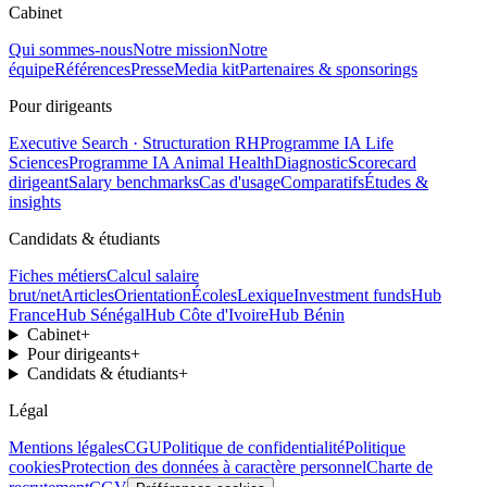
Cabinet
Qui sommes-nous
Notre mission
Notre
équipe
Références
Presse
Media kit
Partenaires & sponsorings
Pour dirigeants
Executive Search · Structuration RH
Programme IA Life
Sciences
Programme IA Animal Health
Diagnostic
Scorecard
dirigeant
Salary benchmarks
Cas d'usage
Comparatifs
Études &
insights
Candidats & étudiants
Fiches métiers
Calcul salaire
brut/net
Articles
Orientation
Écoles
Lexique
Investment funds
Hub
France
Hub Sénégal
Hub Côte d'Ivoire
Hub Bénin
Cabinet
+
Pour dirigeants
+
Candidats & étudiants
+
Légal
Mentions légales
CGU
Politique de confidentialité
Politique
cookies
Protection des données à caractère personnel
Charte de