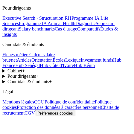
Pour dirigeants
Executive Search · Structuration RH
Programme IA Life
Sciences
Programme IA Animal Health
Diagnostic
Scorecard
dirigeant
Salary benchmarks
Cas d'usage
Comparatifs
Études &
insights
Candidats & étudiants
Fiches métiers
Calcul salaire
brut/net
Articles
Orientation
Écoles
Lexique
Investment funds
Hub
France
Hub Sénégal
Hub Côte d'Ivoire
Hub Bénin
Cabinet
+
Pour dirigeants
+
Candidats & étudiants
+
Légal
Mentions légales
CGU
Politique de confidentialité
Politique
cookies
Protection des données à caractère personnel
Charte de
recrutement
CGV
Préférences cookies