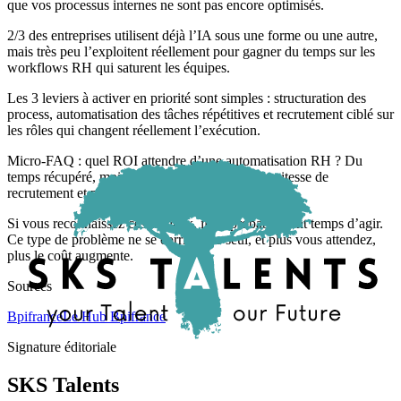
que vos processus internes ne sont pas encore optimisés.
2/3 des entreprises utilisent déjà l’IA sous une forme ou une autre,
mais très peu l’exploitent réellement pour gagner du temps sur les
workflows RH qui saturent les équipes.
Les 3 leviers à activer en priorité sont simples : structuration des
process, automatisation des tâches répétitives et recrutement ciblé sur
les rôles qui changent réellement l’exécution.
Micro-FAQ : quel ROI attendre d’une automatisation RH ? Du
temps récupéré, moins d’erreurs, une meilleure vitesse de
recrutement et plus de disponibilité managériale.
Si vous reconnaissez ces signaux, il est probablement temps d’agir.
Ce type de problème ne se corrige pas seul, et plus vous attendez,
plus le coût augmente.
Sources
Bpifrance
Le Hub Bpifrance
Signature éditoriale
SKS Talents