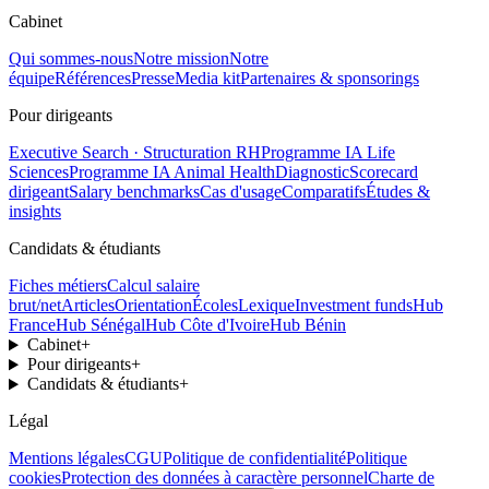
Cabinet
Qui sommes-nous
Notre mission
Notre
équipe
Références
Presse
Media kit
Partenaires & sponsorings
Pour dirigeants
Executive Search · Structuration RH
Programme IA Life
Sciences
Programme IA Animal Health
Diagnostic
Scorecard
dirigeant
Salary benchmarks
Cas d'usage
Comparatifs
Études &
insights
Candidats & étudiants
Fiches métiers
Calcul salaire
brut/net
Articles
Orientation
Écoles
Lexique
Investment funds
Hub
France
Hub Sénégal
Hub Côte d'Ivoire
Hub Bénin
Cabinet
+
Pour dirigeants
+
Candidats & étudiants
+
Légal
Mentions légales
CGU
Politique de confidentialité
Politique
cookies
Protection des données à caractère personnel
Charte de