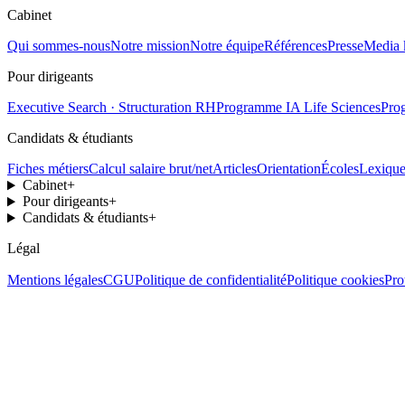
Cabinet
Qui sommes-nous
Notre mission
Notre équipe
Références
Presse
Media 
Pour dirigeants
Executive Search · Structuration RH
Programme IA Life Sciences
Pro
Candidats & étudiants
Fiches métiers
Calcul salaire brut/net
Articles
Orientation
Écoles
Lexiqu
Cabinet
+
Pour dirigeants
+
Candidats & étudiants
+
Légal
Mentions légales
CGU
Politique de confidentialité
Politique cookies
Pro