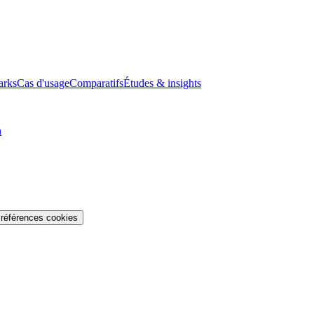
arks
Cas d'usage
Comparatifs
Études & insights
n
références cookies