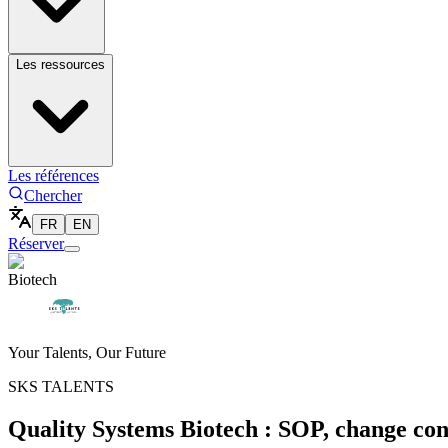
Les ressources
Les références
Chercher
FR
EN
Réserver
Biotech
Your Talents, Our Future
SKS TALENTS
Quality Systems Biotech : SOP, change contr