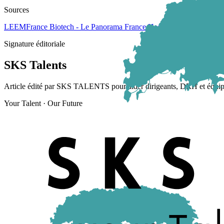
Sources
LEEM
France Biotech - Le Panorama France HealthTech
Signature éditoriale
SKS Talents
Article édité par SKS TALENTS pour aider dirigeants, DRH et équipes op
Your Talent · Our Future