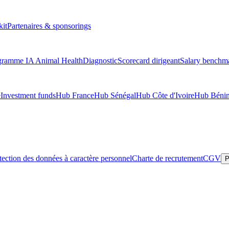
kit
Partenaires & sponsorings
gramme IA Animal Health
Diagnostic
Scorecard dirigeant
Salary benchm
e
Investment funds
Hub France
Hub Sénégal
Hub Côte d'Ivoire
Hub Béni
tection des données à caractère personnel
Charte de recrutement
CGV
P