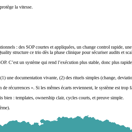
protège la vitesse.
tionnels : des SOP courtes et appliquées, un change control rapide, une g
ality structure ce trio dès la phase clinique pour sécuriser audits et scal
P. C’est un système qui rend l’exécution plus stable, donc plus rapide. 
1) une documentation vivante, (2) des rituels simples (change, deviatio
de récurrences ». Si les mêmes écarts reviennent, le système est trop fa
bien : templates, ownership clair, cycles courts, et preuve simple.
tème).
 CAPA Manager
Fiche métier : Head of Quality